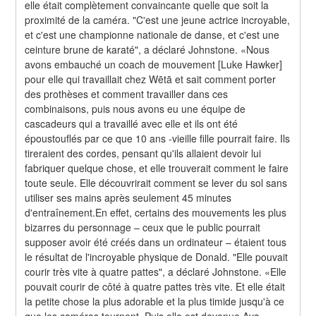
elle était complètement convaincante quelle que soit la 
proximité de la caméra. "C'est une jeune actrice incroyable, 
et c'est une championne nationale de danse, et c'est une 
ceinture brune de karaté", a déclaré Johnstone. «Nous 
avons embauché un coach de mouvement [Luke Hawker] 
pour elle qui travaillait chez Wētā et sait comment porter 
des prothèses et comment travailler dans ces 
combinaisons, puis nous avons eu une équipe de 
cascadeurs qui a travaillé avec elle et ils ont été 
époustouflés par ce que 10 ans -vieille fille pourrait faire. Ils 
tireraient des cordes, pensant qu'ils allaient devoir lui 
fabriquer quelque chose, et elle trouverait comment le faire 
toute seule. Elle découvrirait comment se lever du sol sans 
utiliser ses mains après seulement 45 minutes 
d'entraînement.En effet, certains des mouvements les plus 
bizarres du personnage – ceux que le public pourrait 
supposer avoir été créés dans un ordinateur – étaient tous 
le résultat de l'incroyable physique de Donald. "Elle pouvait 
courir très vite à quatre pattes", a déclaré Johnstone. «Elle 
pouvait courir de côté à quatre pattes très vite. Et elle était 
la petite chose la plus adorable et la plus timide jusqu'à ce 
que les caméras tournent. Puis elle est devenue Ava 