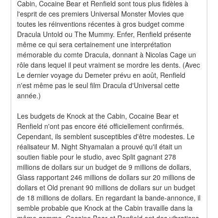
Cabin, Cocaine Bear et Renfield sont tous plus fidèles à 
l'esprit de ces premiers Universal Monster Movies que 
toutes les réinventions récentes à gros budget comme 
Dracula Untold ou The Mummy. Enfer, Renfield présente 
même ce qui sera certainement une interprétation 
mémorable du comte Dracula, donnant à Nicolas Cage un 
rôle dans lequel il peut vraiment se mordre les dents. (Avec 
Le dernier voyage du Demeter prévu en août, Renfield 
n'est même pas le seul film Dracula d'Universal cette 
année.)
Les budgets de Knock at the Cabin, Cocaine Bear et 
Renfield n'ont pas encore été officiellement confirmés. 
Cependant, ils semblent susceptibles d'être modestes. Le 
réalisateur M. Night Shyamalan a prouvé qu'il était un 
soutien fiable pour le studio, avec Split gagnant 278 
millions de dollars sur un budget de 9 millions de dollars, 
Glass rapportant 246 millions de dollars sur 20 millions de 
dollars et Old prenant 90 millions de dollars sur un budget 
de 18 millions de dollars. En regardant la bande-annonce, il 
semble probable que Knock at the Cabin travaille dans la 
même gamme. Cocaine Bear et Renfield ont des vibrations 