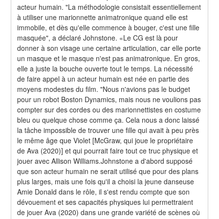
acteur humain. "La méthodologie consistait essentiellement 
à utiliser une marionnette animatronique quand elle est 
immobile, et dès qu'elle commence à bouger, c'est une fille 
masquée", a déclaré Johnstone. «Le CG est là pour 
donner à son visage une certaine articulation, car elle porte 
un masque et le masque n'est pas animatronique. En gros, 
elle a juste la bouche ouverte tout le temps. La nécessité 
de faire appel à un acteur humain est née en partie des 
moyens modestes du film. "Nous n'avions pas le budget 
pour un robot Boston Dynamics, mais nous ne voulions pas 
compter sur des cordes ou des marionnettistes en costume 
bleu ou quelque chose comme ça. Cela nous a donc laissé 
la tâche impossible de trouver une fille qui avait à peu près 
le même âge que Violet [McGraw, qui joue le propriétaire 
de Ava (2020)] et qui pourrait faire tout ce truc physique et 
jouer avec Allison Williams.Johnstone a d'abord supposé 
que son acteur humain ne serait utilisé que pour des plans 
plus larges, mais une fois qu'il a choisi la jeune danseuse 
Amie Donald dans le rôle, il s'est rendu compte que son 
dévouement et ses capacités physiques lui permettraient 
de jouer Ava (2020) dans une grande variété de scènes où 