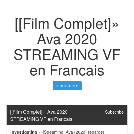
[[Film Complet]»
Ava 2020
STREAMING VF
en Francais
SUBSCRIBE
[[Film Complet]»  Ava 2020  
Subscribe
STREAMING VF en Francais
Investigating
-
-!Streaming  Ava (2020) regarder 