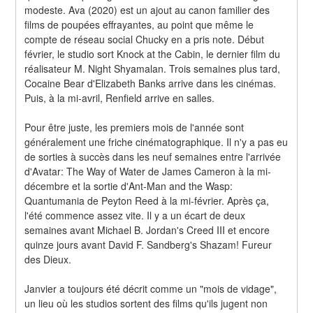
modeste. Ava (2020) est un ajout au canon familier des 
films de poupées effrayantes, au point que même le 
compte de réseau social Chucky en a pris note. Début 
février, le studio sort Knock at the Cabin, le dernier film du 
réalisateur M. Night Shyamalan. Trois semaines plus tard, 
Cocaine Bear d'Elizabeth Banks arrive dans les cinémas. 
Puis, à la mi-avril, Renfield arrive en salles.
Pour être juste, les premiers mois de l'année sont 
généralement une friche cinématographique. Il n'y a pas eu 
de sorties à succès dans les neuf semaines entre l'arrivée 
d'Avatar: The Way of Water de James Cameron à la mi-
décembre et la sortie d'Ant-Man and the Wasp: 
Quantumania de Peyton Reed à la mi-février. Après ça, 
l'été commence assez vite. Il y a un écart de deux 
semaines avant Michael B. Jordan's Creed III et encore 
quinze jours avant David F. Sandberg's Shazam! Fureur 
des Dieux.
Janvier a toujours été décrit comme un "mois de vidage", 
un lieu où les studios sortent des films qu'ils jugent non 