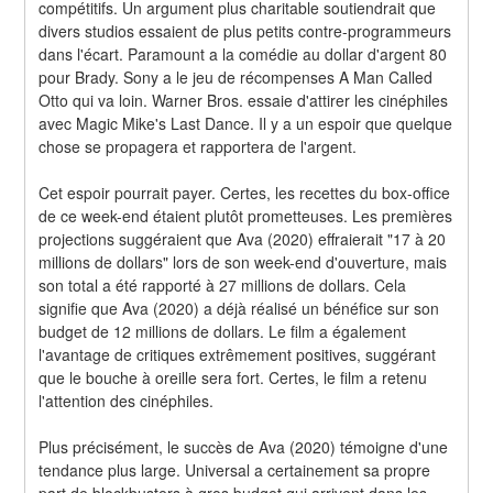
compétitifs. Un argument plus charitable soutiendrait que 
divers studios essaient de plus petits contre-programmeurs 
dans l'écart. Paramount a la comédie au dollar d'argent 80 
pour Brady. Sony a le jeu de récompenses A Man Called 
Otto qui va loin. Warner Bros. essaie d'attirer les cinéphiles 
avec Magic Mike's Last Dance. Il y a un espoir que quelque 
chose se propagera et rapportera de l'argent.
Cet espoir pourrait payer. Certes, les recettes du box-office 
de ce week-end étaient plutôt prometteuses. Les premières 
projections suggéraient que Ava (2020) effraierait "17 à 20 
millions de dollars" lors de son week-end d'ouverture, mais 
son total a été rapporté à 27 millions de dollars. Cela 
signifie que Ava (2020) a déjà réalisé un bénéfice sur son 
budget de 12 millions de dollars. Le film a également 
l'avantage de critiques extrêmement positives, suggérant 
que le bouche à oreille sera fort. Certes, le film a retenu 
l'attention des cinéphiles.
Plus précisément, le succès de Ava (2020) témoigne d'une 
tendance plus large. Universal a certainement sa propre 
part de blockbusters à gros budget qui arrivent dans les 